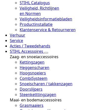
STIHL Catalogus
Veiligheid, Richtlijnen
en Normen
Veiligheidsinformatiebladen
Productinstallatie
Klantenservice & Retourneren
Verhuur
Service
Acties / Tweedehands
STIHL Accessoires
Zaag- en snoeiaccessoires
Kettingzagen
Heggenscharen
Hoogsnoeiers
CombiSysteem
Snoeischaren / takkenzagen
Doorslijpers
Steenketttingzagen
Maai- en bodemaccessoires
Grasmaaiers