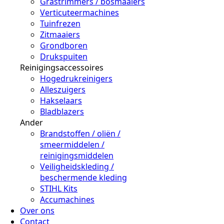
Grastrimmers / bosmaaiers
Verticuteermachines
Tuinfrezen
Zitmaaiers
Grondboren
Drukspuiten
Reinigingsaccessoires
Hogedrukreinigers
Alleszuigers
Hakselaars
Bladblazers
Ander
Brandstoffen / oliën /
smeermiddelen /
reinigingsmiddelen
Veiligheidskleding /
beschermende kleding
STIHL Kits
Accumachines
Over ons
Contact