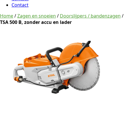
Contact
Home
/
Zagen en snoeien
/
Doorslijpers / bandenzagen
/
TSA 500 B, zonder accu en lader