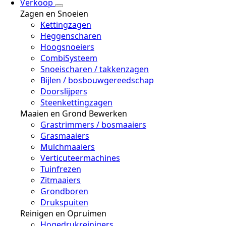
Verkoop
Zagen en Snoeien
Kettingzagen
Heggenscharen
Hoogsnoeiers
CombiSysteem
Snoeischaren / takkenzagen
Bijlen / bosbouwgereedschap
Doorslijpers
Steenkettingzagen
Maaien en Grond Bewerken
Grastrimmers / bosmaaiers
Grasmaaiers
Mulchmaaiers
Verticuteermachines
Tuinfrezen
Zitmaaiers
Grondboren
Drukspuiten
Reinigen en Opruimen
Hogedrukreinigers